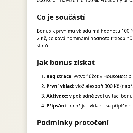
000 Kč při navýšení o 100 %. Freespiny př
Co je součástí
Bonus k prvnímu vkladu má hodnotu 100 % d
2 Kč, celková nominální hodnota freespinů
slotů.
Jak bonus získat
Registrace
: vytvoř účet v HouseBets a 
První vklad
: vlož alespoň 300 Kč (nap
Aktivace
: v pokladně zvol uvítací bo
Připsání
: po přijetí vkladu se připíš
Podmínky protočení