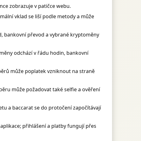
cence zobrazuje v patičce webu.
ální vklad se liší podle metody a může
rd, bankovní převod a vybrané kryptoměny
oměny odchází v řádu hodin, bankovní
ýběrů může poplatek vzniknout na straně
běru může požadovat také selfie a ověření
tu a baccarat se do protočení započítávají
plikace; přihlášení a platby fungují přes