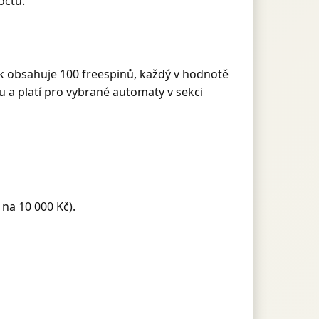
očtu.
ek obsahuje 100 freespinů, každý v hodnotě
 a platí pro vybrané automaty v sekci
 na 10 000 Kč).