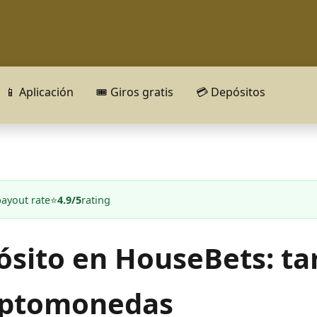
📱 Aplicación
🎟️ Giros gratis
💳 Depósitos
payout rate
⭐
4.9/5
rating
sito en HouseBets: tar
iptomonedas