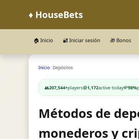
♦️ HouseBets
🏠 Inicio
🔐 Iniciar sesión
🎁 Bonos
Inicio
Depósitos
👥
207,544+
players
🟢
1,172
active today
💸
98%
Métodos de depó
monederos y cr