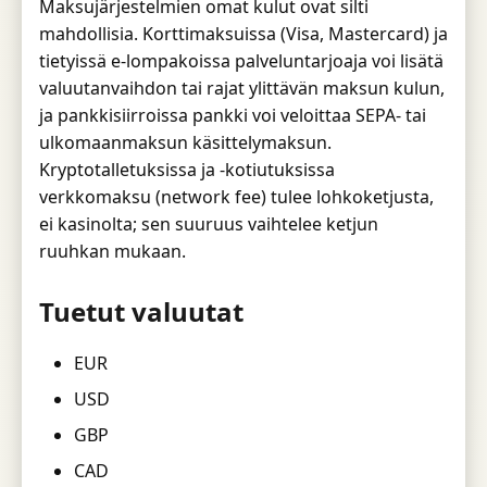
Maksujärjestelmien omat kulut ovat silti
mahdollisia. Korttimaksuissa (Visa, Mastercard) ja
tietyissä e-lompakoissa palveluntarjoaja voi lisätä
valuutanvaihdon tai rajat ylittävän maksun kulun,
ja pankkisiirroissa pankki voi veloittaa SEPA- tai
ulkomaanmaksun käsittelymaksun.
Kryptotalletuksissa ja -kotiutuksissa
verkkomaksu (network fee) tulee lohkoketjusta,
ei kasinolta; sen suuruus vaihtelee ketjun
ruuhkan mukaan.
Tuetut valuutat
EUR
USD
GBP
CAD