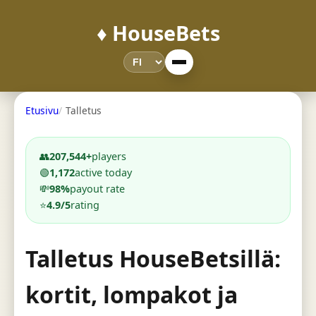
♦️ HouseBets
Etusivu
Talletus
👥
207,544+
players
🟢
1,172
active today
💸
98%
payout rate
⭐
4.9/5
rating
Talletus HouseBetsillä:
kortit, lompakot ja