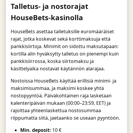
Talletus- ja nostorajat
HouseBets-kasinolla
HouseBets asettaa talletuksille euromääräiset
rajat, jotka koskevat sekä korttimaksuja että
pankkisiirtoja. Minimit on sidottu maksutapaan:
kortilla alin hyväksytty talletus on pienempi kuin
pankkisiirrossa, koska siirtomaksu ja
käsittelyaika nostavat käytännön alarajaa.
Nostoissa HouseBets käyttää erillisiä minimi- ja
maksimisummaa, ja maksimi koskee yhtä
nostopyyntöä. Päiväkohtainen raja lasketaan
kalenteripäivän mukaan (00:00–23:59, EET) ja
rajoittaa yhteenlaskettua nostosummaa
riippumatta siitä, jaetaanko se useaan pyyntöön.
Min. deposit:
10 €