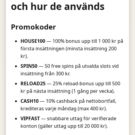
och hur de används
Promokoder
HOUSE100
— 100% bonus upp till 1 000 kr på
första insättningen (minsta insättning 200
kr).
SPIN50
— 50 free spins på utvalda slots vid
insättning från 300 kr.
RELOAD25
— 25% reload-bonus upp till 500
kr på nästa insättning (1 gång per vecka).
CASH10
— 10% cashback på nettobortfall,
krediteras varje måndag (max 400 kr).
VIPFAST
— snabbare uttag för verifierade
konton (gäller uttag upp till 20 000 kr).