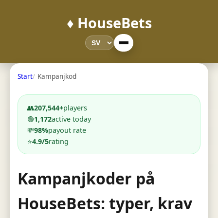
♦️ HouseBets
Start
Kampanjkod
👥
207,544+
players
🟢
1,172
active today
💸
98%
payout rate
⭐
4.9/5
rating
Kampanjkoder på
HouseBets: typer, krav