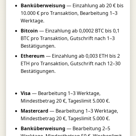
Banküberweisung
— Einzahlung ab 20 € bis
10.000 € pro Transaktion, Bearbeitung 1–3
Werktage.
Bitcoin
— Einzahlung ab 0,0002 BTC bis 0,1
BTC pro Transaktion, Gutschrift nach 1–3
Bestätigungen.
Ethereum
— Einzahlung ab 0,003 ETH bis 2
ETH pro Transaktion, Gutschrift nach 12–30
Bestätigungen.
Visa
— Bearbeitung 1–3 Werktage,
Mindestbetrag 20 €, Tageslimit 5.000 €.
Mastercard
— Bearbeitung 1–3 Werktage,
Mindestbetrag 20 €, Tageslimit 5.000 €.
Banküberweisung
— Bearbeitung 2–5
Werktage, Mindestbetrag 50 €, Wochenlimit