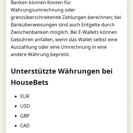
Banken können Kosten für
Währungsumrechnung oder
grenzüberschreitende Zahlungen berechnen; bei
Banküberweisungen sind auch Entgelte durch
Zwischenbanken möglich. Bei E-Wallets können
Gebühren anfallen, wenn das Wallet selbst eine
Auszahlung oder eine Umrechnung in eine
andere Währung bepreist.
Unterstützte Währungen bei
HouseBets
EUR
USD
GBP
CAD