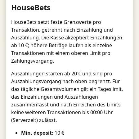
HouseBets
HouseBets setzt feste Grenzwerte pro
Transaktion, getrennt nach Einzahlung und
Auszahlung. Die Kasse akzeptiert Einzahlungen
ab 10 €; höhere Beträge laufen als einzelne
Transaktionen mit einem oberen Limit pro
Zahlungsvorgang.
Auszahlungen starten ab 20 € und sind pro
Auszahlungsvorgang nach oben begrenzt. Für
das tägliche Gesamtvolumen gilt ein Tageslimit,
das Einzahlungen und Auszahlungen
zusammenfasst und nach Erreichen des Limits
keine weiteren Transaktionen bis 00:00 Uhr
(Serverzeit) zulässt.
Min. deposit:
10 €