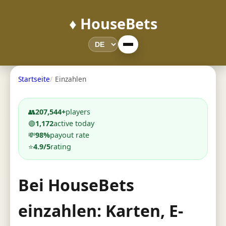
♦️ HouseBets
Startseite
Einzahlen
👥
207,544+
players
🟢
1,172
active today
💸
98%
payout rate
⭐
4.9/5
rating
Bei HouseBets
einzahlen: Karten, E-