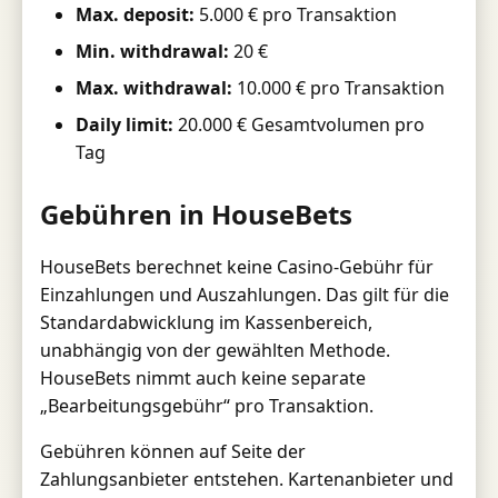
Max. deposit:
5.000 € pro Transaktion
Min. withdrawal:
20 €
Max. withdrawal:
10.000 € pro Transaktion
Daily limit:
20.000 € Gesamtvolumen pro
Tag
Gebühren in HouseBets
HouseBets berechnet keine Casino-Gebühr für
Einzahlungen und Auszahlungen. Das gilt für die
Standardabwicklung im Kassenbereich,
unabhängig von der gewählten Methode.
HouseBets nimmt auch keine separate
„Bearbeitungsgebühr“ pro Transaktion.
Gebühren können auf Seite der
Zahlungsanbieter entstehen. Kartenanbieter und