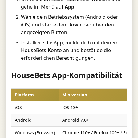
gehe im Menü auf
App
.
Wähle dein Betriebssystem (Android oder
iOS) und starte den Download über den
angezeigten Button.
Installiere die App, melde dich mit deinem
HouseBets-Konto an und bestätige die
erforderlichen Berechtigungen.
HouseBets App-Kompatibilität
Platform
Min version
iOS
iOS 13+
Android
Android 7.0+
Windows (Browser)
Chrome 110+ / Firefox 109+ / Edge 