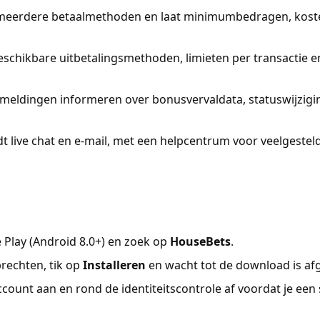
 meerdere betaalmethoden en laat minimumbedragen, koste
schikbare uitbetalingsmethoden, limieten per transactie 
 meldingen informeren over bonusvervaldata, statuswijzig
dt live chat en e-mail, met een helpcentrum voor veelgeste
 Play (Android 8.0+) en zoek op
HouseBets
.
rechten, tik op
Installeren
en wacht tot de download is af
ccount aan en rond de identiteitscontrole af voordat je een 