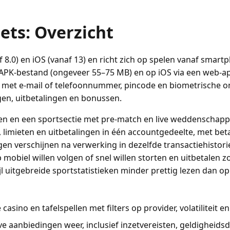
ts: Overzicht
.0) en iOS (vanaf 13) en richt zich op spelen vanaf smartpho
 APK-bestand (ongeveer 55–75 MB) en op iOS via een web-ap
met e-mail of telefoonnummer, pincode en biometrische o
gen, uitbetalingen en bonussen.
pellen en een sportsectie met pre-match en live weddenschapp
o, limieten en uitbetalingen in één accountgedeelte, met b
ngen verschijnen na verwerking in dezelfde transactiehistori
p mobiel willen volgen of snel willen storten en uitbetalen
ijl uitgebreide sportstatistieken minder prettig lezen dan op
casino en tafelspellen met filters op provider, volatiliteit en
ve aanbiedingen weer, inclusief inzetvereisten, geldigheidsd