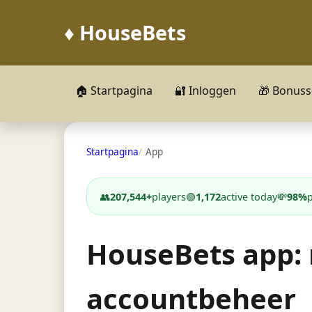
♦️ HouseBets
🏠 Startpagina
🔐 Inloggen
🎁 Bonus
Startpagina
App
👥
207,544+
players
🟢
1,172
active today
💸
98%
HouseBets app: 
accountbeheer