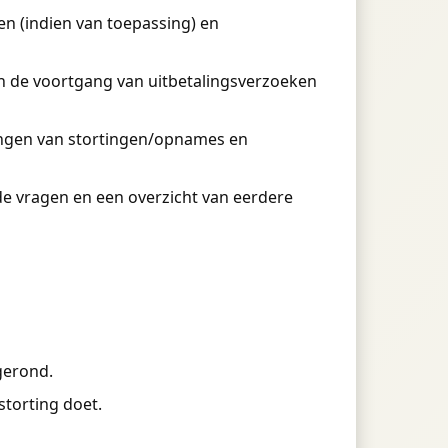
n (indien van toepassing) en
en de voortgang van uitbetalingsverzoeken
ingen van stortingen/opnames en
lde vragen en een overzicht van eerdere
gerond.
storting doet.