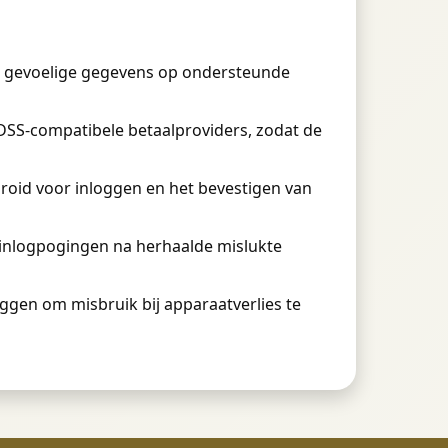
an gevoelige gegevens op ondersteunde
DSS-compatibele betaalproviders, zodat de
oid voor inloggen en het bevestigen van
 inlogpogingen na herhaalde mislukte
oggen om misbruik bij apparaatverlies te