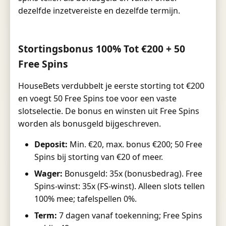
dezelfde inzetvereiste en dezelfde termijn.
Stortingsbonus 100% Tot €200 + 50
Free Spins
HouseBets verdubbelt je eerste storting tot €200
en voegt 50 Free Spins toe voor een vaste
slotselectie. De bonus en winsten uit Free Spins
worden als bonusgeld bijgeschreven.
Deposit:
Min. €20, max. bonus €200; 50 Free
Spins bij storting van €20 of meer.
Wager:
Bonusgeld: 35x (bonusbedrag). Free
Spins-winst: 35x (FS-winst). Alleen slots tellen
100% mee; tafelspellen 0%.
Term:
7 dagen vanaf toekenning; Free Spins