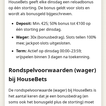
HouseBets geeft elke dinsdag een reloadbonus
op één storting. De bonus geldt voor slots en
wordt als bonusgeld bijgeschreven.
Deposit:
Min. €25; 50% bonus tot €100 op
één storting per dinsdag.
Wager:
30x (bonusbedrag). Slots tellen 100%
mee; jackpot-slots uitgesloten.
Term:
Actief op dinsdag 00:00–23:59;
vrijspelen binnen 3 dagen na toekenning.
Rondspelvoorwaarden (wager)
bij HouseBets
De rondspelvoorwaarde (wager) bij HouseBets is
het aantal keren dat je een bonusbedrag (en
soms ook het bonusgeld plus de storting) moet