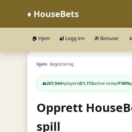
♦️ HouseBets
🏠 Hjem
🔐 Logg inn
🎁 Bonuser

Hjem
Registrering
👥
207,544+
players
🟢
1,172
active today
💸
98%
Opprett HouseBe
spill