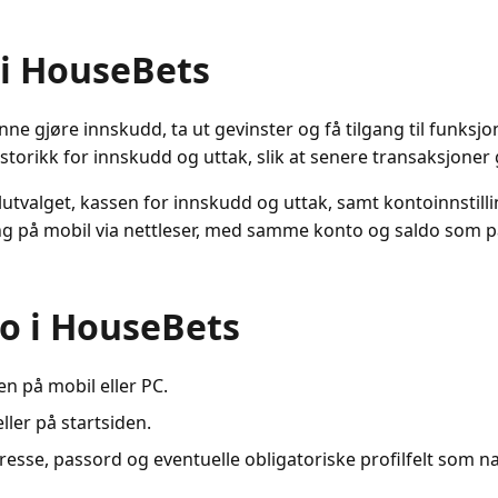
 i HouseBets
e gjøre innskudd, ta ut gevinster og få tilgang til funksj
storikk for innskudd og uttak, slik at senere transaksjoner
pillutvalget, kassen for innskudd og uttak, samt kontoinnstilli
ng på mobil via nettleser, med samme konto og saldo som p
o i HouseBets
n på mobil eller PC.
ler på startsiden.
dresse, passord og eventuelle obligatoriske profilfelt som n