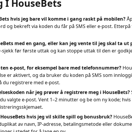
g I HouseBets
Bets hvis jeg bare vil komme i gang raskt på mobilen?
Åp
rd og bekreft via koden du får på SMS eller e-post. Etterpå 
eBets med en gang, eller kan jeg vente til jeg skal ta ut
sjekk før første uttak og kan stoppe uttak til den er godkje
 uten e-post, for eksempel bare med telefonnummer?
Hous
e er aktivert, og da bruker du koden på SMS som innloggin
må du registrere med e-post.
telseskoden når jeg prøver å registrere meg i HouseBets?
is du valgte e-post. Vent 1–2 minutter og be om ny kode; hvis 
istreringsskjemaet.
HouseBets hvis jeg vil skille spill og bonusbruk?
HouseBet
uplikat av navn, IP-adresse, betalingsmetode eller dokumen
nger i stedet for å lage en ny.