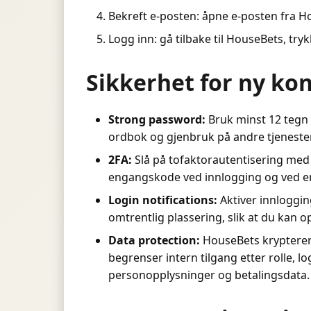
Bekreft e-posten: åpne e-posten fra H
Logg inn: gå tilbake til HouseBets, try
Sikkerhet for ny ko
Strong password:
Bruk minst 12 tegn 
ordbok og gjenbruk på andre tjenester.
2FA:
Slå på tofaktorautentisering med
engangskode ved innlogging og ved en
Login notifications:
Aktiver innloggin
omtrentlig plassering, slik at du kan
Data protection:
HouseBets krypterer 
begrenser intern tilgang etter rolle, l
personopplysninger og betalingsdata.