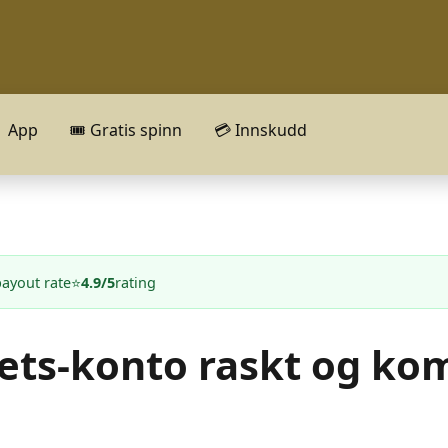
 App
🎟️ Gratis spinn
💳 Innskudd
payout rate
⭐
4.9/5
rating
ts-konto raskt og ko