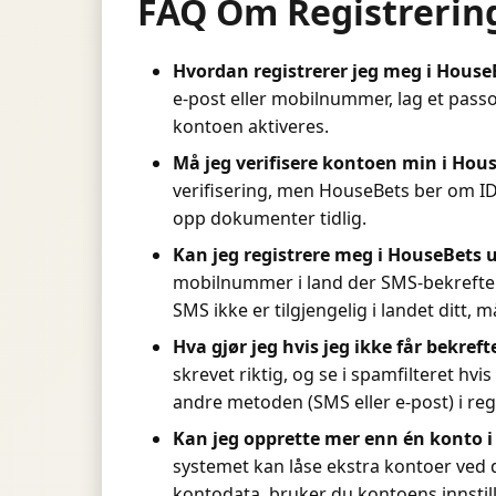
FAQ Om Registrerin
Hvordan registrerer jeg meg i House
e-post eller mobilnummer, lag et passo
kontoen aktiveres.
Må jeg verifisere kontoen min i Hous
verifisering, men HouseBets ber om ID-
opp dokumenter tidlig.
Kan jeg registrere meg i HouseBets
mobilnummer i land der SMS-bekreftels
SMS ikke er tilgjengelig i landet ditt, 
Hva gjør jeg hvis jeg ikke får bekref
skrevet riktig, og se i spamfilteret hv
andre metoden (SMS eller e-post) i reg
Kan jeg opprette mer enn én konto i 
systemet kan låse ekstra kontoer ved d
kontodata, bruker du kontoens innstilli