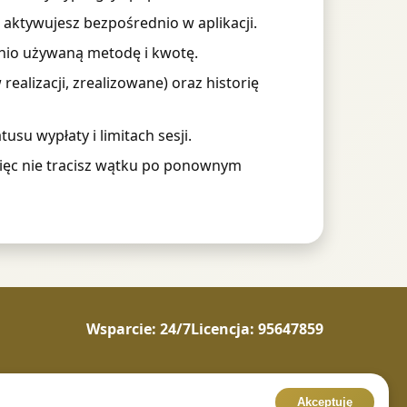
aktywujesz bezpośrednio w aplikacji.
atnio używaną metodę i kwotę.
realizacji, zrealizowane) oraz historię
su wypłaty i limitach sesji.
 więc nie tracisz wątku po ponownym
Wsparcie: 24/7
Licencja: 95647859
Akceptuję