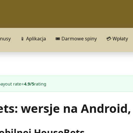
onusy
📱 Aplikacja
🎟️ Darmowe spiny
💳 Wpłaty
payout rate
⭐
4.9/5
rating
ts: wersje na Android,
mobilnej HouseBets