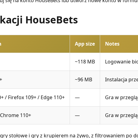
oguj się na konto HouseBets lub utwórz nowe konto w formula
kacji HouseBets
n
App size
Notes
~118 MB
Logowanie bio
+
~96 MB
Instalacja pr
 / Firefox 109+ / Edge 110+
—
Gra w przegląd
/ Chrome 110+
—
Gra w przegląd
ry stołowe i gry z krupierem na żywo, z filtrowaniem po do