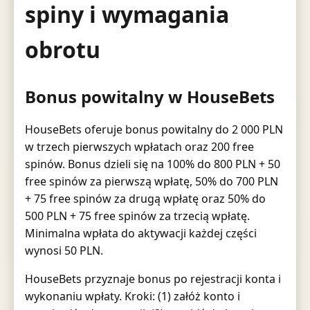
spiny i wymagania
obrotu
Bonus powitalny w HouseBets
HouseBets oferuje bonus powitalny do 2 000 PLN
w trzech pierwszych wpłatach oraz 200 free
spinów. Bonus dzieli się na 100% do 800 PLN + 50
free spinów za pierwszą wpłatę, 50% do 700 PLN
+ 75 free spinów za drugą wpłatę oraz 50% do
500 PLN + 75 free spinów za trzecią wpłatę.
Minimalna wpłata do aktywacji każdej części
wynosi 50 PLN.
HouseBets przyznaje bonus po rejestracji konta i
wykonaniu wpłaty. Kroki: (1) załóż konto i