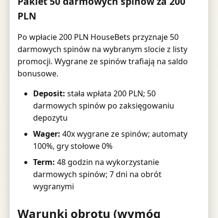
Pakiet 50 darmowych spinów za 200
PLN
Po wpłacie 200 PLN HouseBets przyznaje 50
darmowych spinów na wybranym slocie z listy
promocji. Wygrane ze spinów trafiają na saldo
bonusowe.
Deposit:
stała wpłata 200 PLN; 50
darmowych spinów po zaksięgowaniu
depozytu
Wager:
40x wygrane ze spinów; automaty
100%, gry stołowe 0%
Term:
48 godzin na wykorzystanie
darmowych spinów; 7 dni na obrót
wygranymi
Warunki obrotu (wymóg