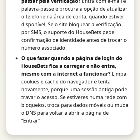
passar pela verificação?
Entra com e-mail e
palavra-passe e procura a opção de atualizar
o telefone na área de conta, quando estiver
disponível. Se o site bloquear a verificação
por SMS, o suporte do HouseBets pede
confirmação de identidade antes de trocar o
número associado.
O que fazer quando a página de login do
HouseBets fica a carregar e não entra,
mesmo com a internet a funcionar?
Limpa
cookies e cache do navegador e tenta
novamente, porque uma sessão antiga pode
travar o acesso. Se estiveres numa rede com
bloqueios, troca para dados móveis ou muda
o DNS para voltar a abrir a página de
“Entrar”.