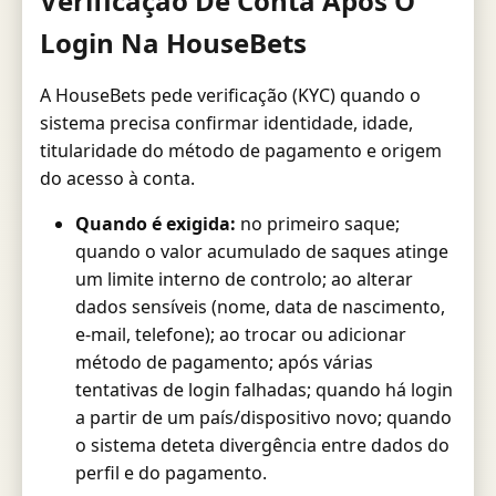
Verificação De Conta Após O
Login Na HouseBets
A HouseBets pede verificação (KYC) quando o
sistema precisa confirmar identidade, idade,
titularidade do método de pagamento e origem
do acesso à conta.
Quando é exigida:
no primeiro saque;
quando o valor acumulado de saques atinge
um limite interno de controlo; ao alterar
dados sensíveis (nome, data de nascimento,
e-mail, telefone); ao trocar ou adicionar
método de pagamento; após várias
tentativas de login falhadas; quando há login
a partir de um país/dispositivo novo; quando
o sistema deteta divergência entre dados do
perfil e do pagamento.