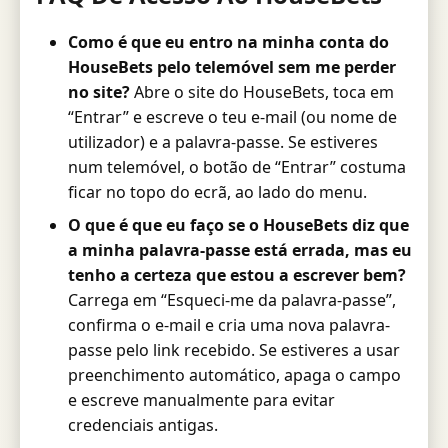
Como é que eu entro na minha conta do
HouseBets pelo telemóvel sem me perder
no site?
Abre o site do HouseBets, toca em
“Entrar” e escreve o teu e-mail (ou nome de
utilizador) e a palavra-passe. Se estiveres
num telemóvel, o botão de “Entrar” costuma
ficar no topo do ecrã, ao lado do menu.
O que é que eu faço se o HouseBets diz que
a minha palavra-passe está errada, mas eu
tenho a certeza que estou a escrever bem?
Carrega em “Esqueci-me da palavra-passe”,
confirma o e-mail e cria uma nova palavra-
passe pelo link recebido. Se estiveres a usar
preenchimento automático, apaga o campo
e escreve manualmente para evitar
credenciais antigas.