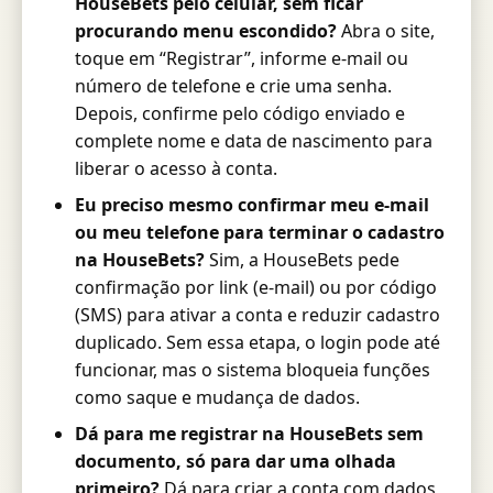
HouseBets pelo celular, sem ficar
procurando menu escondido?
Abra o site,
toque em “Registrar”, informe e-mail ou
número de telefone e crie uma senha.
Depois, confirme pelo código enviado e
complete nome e data de nascimento para
liberar o acesso à conta.
Eu preciso mesmo confirmar meu e-mail
ou meu telefone para terminar o cadastro
na HouseBets?
Sim, a HouseBets pede
confirmação por link (e-mail) ou por código
(SMS) para ativar a conta e reduzir cadastro
duplicado. Sem essa etapa, o login pode até
funcionar, mas o sistema bloqueia funções
como saque e mudança de dados.
Dá para me registrar na HouseBets sem
documento, só para dar uma olhada
primeiro?
Dá para criar a conta com dados